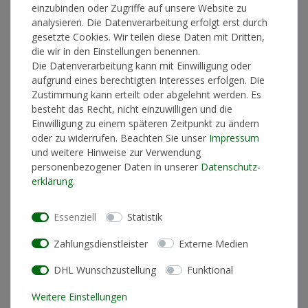
einzubinden oder Zugriffe auf unsere Website zu
analysieren. Die Datenverarbeitung erfolgt erst durch
*
44,90 €
gesetzte Cookies. Wir teilen diese Daten mit Dritten,
die wir in den Einstellungen benennen.
Lieferzeit 1-3 Werktage
Die Datenverarbeitung kann mit Einwilligung oder
aufgrund eines berechtigten Interesses erfolgen. Die
Zustimmung kann erteilt oder abgelehnt werden. Es
besteht das Recht, nicht einzuwilligen und die
In den Warenkorb
Einwilligung zu einem späteren Zeitpunkt zu ändern
oder zu widerrufen. Beachten Sie unser
Impressum
und weitere Hinweise zur Verwendung
personenbezogener Daten in unserer
Daten­schutz­
* inkl. ges. MwSt. zzgl.
Versandkosten
erklärung
.
Essenziell
Statistik
Zahlungsdienstleister
Externe Medien
Produktinformationen
DHL Wunschzustellung
Funktional
Künstlerinformationen
Weitere Einstellungen