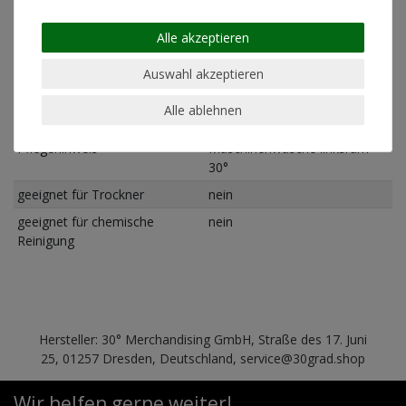
geeignet für Bügeln
nein
Alle akzeptieren
Materialzusammensetzung
80% Baumwolle 20%
Auswahl akzeptieren
Polyester
Schnitt
Standard Fit (normale
Alle ablehnen
Passform)
Pflegehinweis
Maschinenwäsche linksrum
30°
geeignet für Trockner
nein
geeignet für chemische
nein
Reinigung
Hersteller: 30° Merchandising GmbH, Straße des 17. Juni
25, 01257 Dresden, Deutschland, service@30grad.shop
Wir helfen gerne weiter!