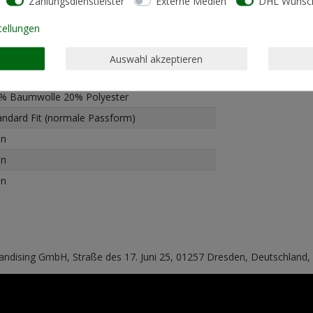
Zahlungsdienstleister
Externe Medien
DHL Wunsch
tellungen
Auswahl akzeptieren
schinenwäsche linksrum 30°
% Baumwolle 20% Polyester
andard Fit (normale Passform)
in
in
in
handising GmbH, Straße des 17. Juni 25, 01257 Dresden, Deutschland