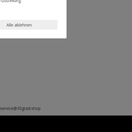
zustellung
Alle ablehnen
, service@30grad.shop