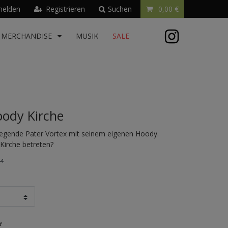
elden
Registrieren
Suchen
0,00 €
MERCHANDISE
MUSIK
SALE
oody Kirche
Legende Pater Vortex mit seinem eigenen Hoody.
 Kirche betreten?
44
*