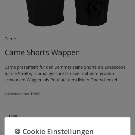
Came
Came Shorts Wappen
Came präsentiert für den Sommer seine Shorts als Dresscode
für die Straße, schmal geschnitten aber mit dem großen
schwarzen Wappen als Print auf dem linken Oberschenkel.
Artikelnummer
12965
FARBE
GRÖSSE