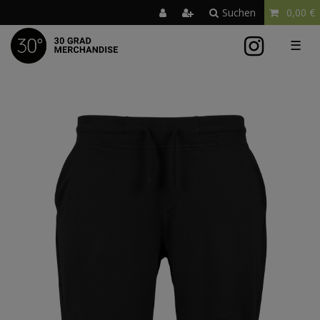
Suchen
0,00 €
☰