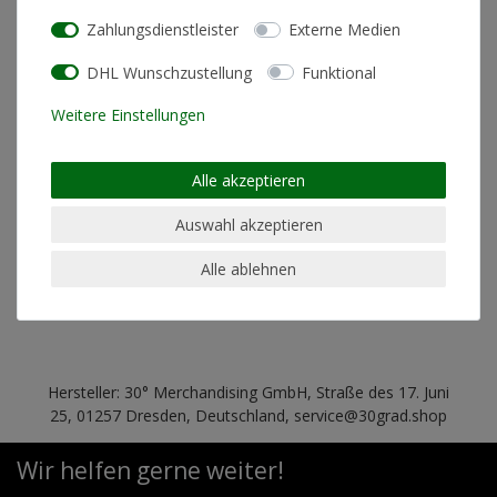
Zahlungsdienstleister
Externe Medien
Materialzusammensetzung
95% Baumwolle 5% Elasthan
DHL Wunschzustellung
Funktional
geeignet für Trockner
nein
Weitere Einstellungen
Schnitt
Slim Fit (körperbetont)
Pflegehinweis
Maschinenwäsche linksrum
Alle akzeptieren
30°
geeignet für chemische
nein
Auswahl akzeptieren
Reinigung
Alle ablehnen
geeignet für Bügeln
nein
Hersteller: 30° Merchandising GmbH, Straße des 17. Juni
25, 01257 Dresden, Deutschland, service@30grad.shop
Wir helfen gerne weiter!