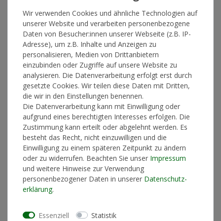
Wir verwenden Cookies und ähnliche Technologien auf
unserer Website und verarbeiten personenbezogene
*
9,99 €
Daten von Besucher:innen unserer Webseite (z.B. IP-
Adresse), um z.B. Inhalte und Anzeigen zu
Lieferzeit 1-3 Werktage
personalisieren, Medien von Drittanbietern
einzubinden oder Zugriffe auf unsere Website zu
analysieren. Die Datenverarbeitung erfolgt erst durch
gesetzte Cookies. Wir teilen diese Daten mit Dritten,
In den Warenkorb
die wir in den Einstellungen benennen.
Die Datenverarbeitung kann mit Einwilligung oder
aufgrund eines berechtigten Interesses erfolgen. Die
Zustimmung kann erteilt oder abgelehnt werden. Es
* inkl. ges. MwSt. zzgl.
Versandkosten
besteht das Recht, nicht einzuwilligen und die
Einwilligung zu einem späteren Zeitpunkt zu ändern
oder zu widerrufen. Beachten Sie unser
Impressum
und weitere Hinweise zur Verwendung
personenbezogener Daten in unserer
Daten­schutz­
Produktinformationen
erklärung
.
Künstlerinformationen
Essenziell
Statistik