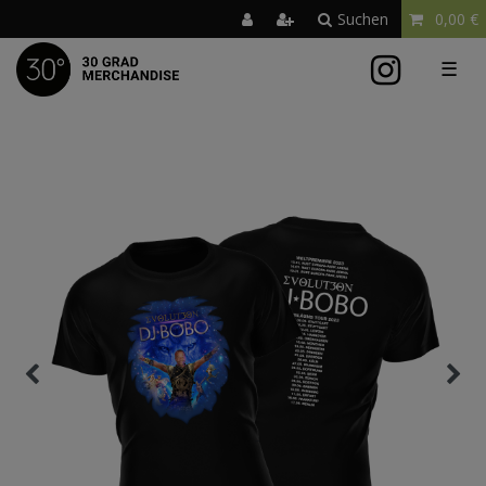
Suchen
0,00 €
☰