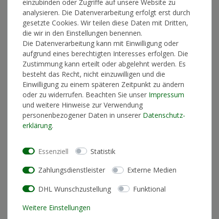
einzubinden oder Zugriffe auf unsere Website zu
analysieren. Die Datenverarbeitung erfolgt erst durch
*
29,90 €
gesetzte Cookies. Wir teilen diese Daten mit Dritten,
die wir in den Einstellungen benennen.
Die Datenverarbeitung kann mit Einwilligung oder
Lieferzeit 1-3 Werktage
aufgrund eines berechtigten Interesses erfolgen. Die
Zustimmung kann erteilt oder abgelehnt werden. Es
besteht das Recht, nicht einzuwilligen und die
Einwilligung zu einem späteren Zeitpunkt zu ändern
In den Warenkorb
oder zu widerrufen. Beachten Sie unser
Impressum
und weitere Hinweise zur Verwendung
personenbezogener Daten in unserer
Daten­schutz­
erklärung
.
* inkl. ges. MwSt. zzgl.
Versandkosten
Essenziell
Statistik
Zahlungsdienstleister
Externe Medien
Produktinformationen
DHL Wunschzustellung
Funktional
Künstlerinformationen
Weitere Einstellungen