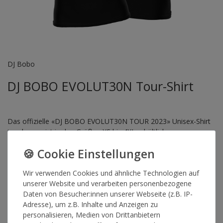
DJ Bobo
DJ BOBO EVOLUT30N Tour-Shirt
Das offizielle «DJ BOBO EVOLUT30N TOUR 2023» Unisex-Shirt
in schwarz, ist in den Größen XS bis 4XL erhältlich.
Pflegehinweis: Maschinenwäsche linksrum 30°
Wir verwenden Cookies und ähnliche Technologien auf
Artikelnummer
14472
unserer Website und verarbeiten personenbezogene
Daten von Besucher:innen unserer Webseite (z.B. IP-
Adresse), um z.B. Inhalte und Anzeigen zu
GRÖSSE
personalisieren, Medien von Drittanbietern