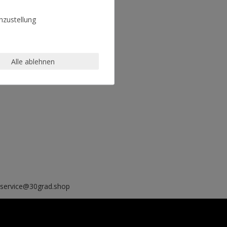
zustellung
Alle ablehnen
, service@30grad.shop