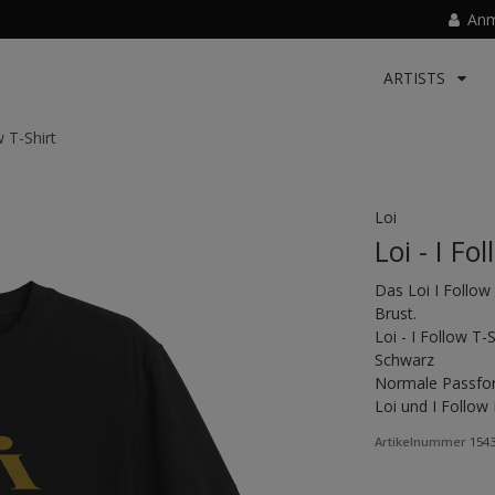
Anm
ARTISTS
w T-Shirt
Loi
Loi - I Fo
Das Loi I Follow 
Brust.
Loi - I Follow T-S
Schwarz
Normale Passfo
Loi und I Follow 
Artikelnummer
154