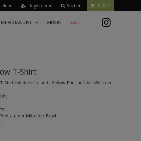
elden
Registrieren
Suchen
0,00 €
MERCHANDISE
MUSIK
SALE
llow T-Shirt
T-Shirt mit dem Loi und I Follow Print auf der Mitte der
hirt
rm
Print auf der Mitte der Brust
38