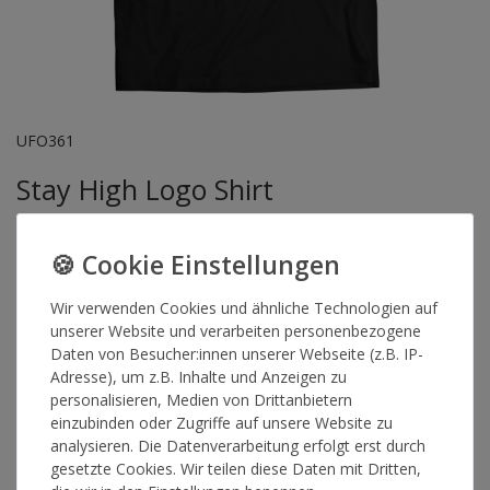
UFO361
Stay High Logo Shirt
Der Klassiker. Das schwarze Stay High Shirt kommt in normaler
Passform und weißem Stay High Logo auf der Vorderseite.
Wir verwenden Cookies und ähnliche Technologien auf
Artikelnummer
11537
unserer Website und verarbeiten personenbezogene
Daten von Besucher:innen unserer Webseite (z.B. IP-
Adresse), um z.B. Inhalte und Anzeigen zu
*
24,90 €
personalisieren, Medien von Drittanbietern
einzubinden oder Zugriffe auf unsere Website zu
analysieren. Die Datenverarbeitung erfolgt erst durch
Lieferzeit 2-4 Werktage
gesetzte Cookies. Wir teilen diese Daten mit Dritten,