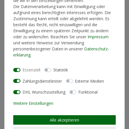
die wir in den Einstellungen benennen.
Die Datenverarbeitung kann mit Einwilligung oder
In den Warenkorb
aufgrund eines berechtigten Interesses erfolgen. Die
Zustimmung kann erteilt oder abgelehnt werden. Es
besteht das Recht, nicht einzuwilligen und die
Einwilligung zu einem späteren Zeitpunkt zu ändern
* inkl. ges. MwSt. zzgl.
Versandkosten
oder zu widerrufen. Beachten Sie unser
Impressum
und weitere Hinweise zur Verwendung
personenbezogener Daten in unserer
Daten­schutz­
erklärung
.
Produktinformationen
Essenziell
Statistik
Zahlungsdienstleister
Externe Medien
Künstlerinformationen
DHL Wunschzustellung
Funktional
Materialzusammensetzung
100% Baumwolle
Weitere Einstellungen
Schnitt
Standard Fit (normale
Passform)
Alle akzeptieren
Pflegehinweis
Maschinenwäsche linksrum