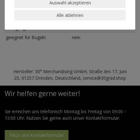
Auswahl akzeptieren
30°
geeignet für Trockner
nein
Alle ablehnen
geeignet für chemische
nein
Reinigung
geeignet für Bügeln
nein
Hersteller: 30° Merchandising GmbH, Straße des 17. Juni
25, 01257 Dresden, Deutschland, service@30grad.shop
Wir helfen gerne weiter!
Sie erreichen uns telefonisch Montag bis Freitag von 09:00 -
15:00 Uhr. Nutzen Sie gerne auch unser Kontaktformular.
FAQs und Kontaktformular