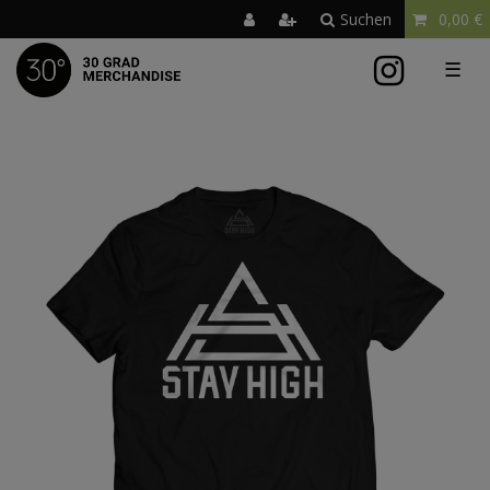
Suchen
0,00 €
☰