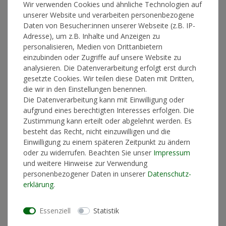
Wir verwenden Cookies und ähnliche Technologien auf
unserer Website und verarbeiten personenbezogene
Daten von Besucher:innen unserer Webseite (z.B. IP-
*
20,00 €
Adresse), um z.B. Inhalte und Anzeigen zu
personalisieren, Medien von Drittanbietern
Lieferzeit 1-3 Werktage
einzubinden oder Zugriffe auf unsere Website zu
analysieren. Die Datenverarbeitung erfolgt erst durch
gesetzte Cookies. Wir teilen diese Daten mit Dritten,
die wir in den Einstellungen benennen.
In den Warenkorb
Die Datenverarbeitung kann mit Einwilligung oder
aufgrund eines berechtigten Interesses erfolgen. Die
Zustimmung kann erteilt oder abgelehnt werden. Es
besteht das Recht, nicht einzuwilligen und die
* inkl. ges. MwSt. zzgl.
Versandkosten
Einwilligung zu einem späteren Zeitpunkt zu ändern
oder zu widerrufen. Beachten Sie unser
Impressum
und weitere Hinweise zur Verwendung
personenbezogener Daten in unserer
Daten­schutz­
erklärung
.
Produktinformationen
Essenziell
Statistik
Materialzusammensetzung
100% Baumwolle