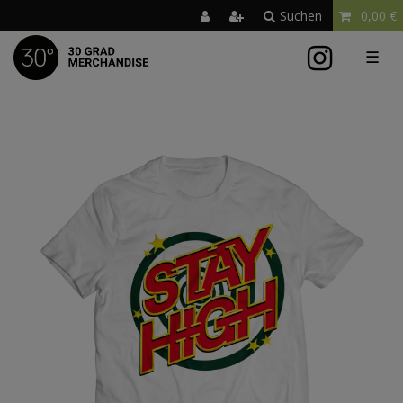
Suchen
0,00 €
☰