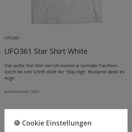
UFO361
UFO361 Star Shirt White
Das weiße Star Shirt von Ufo kommt in normaler Passform.
Durch die rote Schrift sticht der "Stay High" Brustprint direkt ins
Auge.
Artikelnummer
12010
FARBE
GRÖSSE