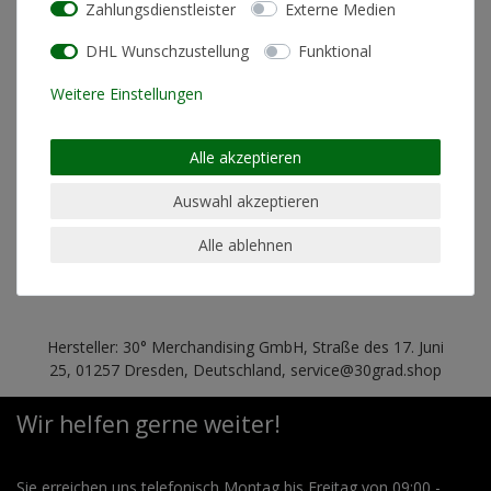
Zahlungsdienstleister
Externe Medien
Schnitt
Standard Fit (normale
Passform)
DHL Wunschzustellung
Funktional
Pflegehinweis
Maschinenwäsche linksrum
Weitere Einstellungen
30°
geeignet für Trockner
nein
Alle akzeptieren
geeignet für chemische
nein
Reinigung
Auswahl akzeptieren
geeignet für Bügeln
nein
Alle ablehnen
Hersteller: 30° Merchandising GmbH, Straße des 17. Juni
25, 01257 Dresden, Deutschland, service@30grad.shop
Wir helfen gerne weiter!
Sie erreichen uns telefonisch Montag bis Freitag von 09:00 -