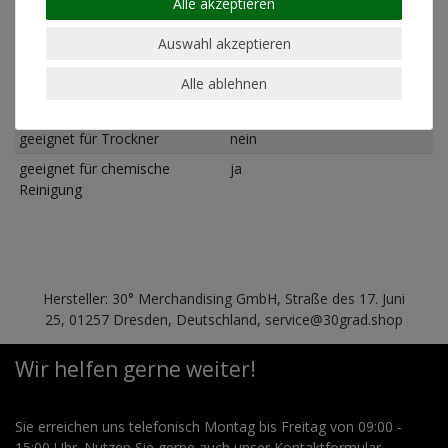
Alle akzeptieren
geeignet für Bügeln
ja (bei geringer Temperatur)
Schnitt
Standard Fit (normale
Auswahl akzeptieren
Passform)
Alle ablehnen
Pflegehinweis
Maschinenwäsche linksrum
30°
geeignet für Trockner
nein
geeignet für chemische
ja
Reinigung
Hersteller: 30° Merchandising GmbH, Straße des 17. Juni
25, 01257 Dresden, Deutschland, service@30grad.shop
Wir helfen gerne weiter!
Sie erreichen uns telefonisch Montag bis Freitag von 09:00 -
15:00 Uhr. Nutzen Sie gerne auch unser Kontaktformular.