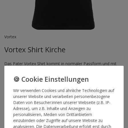
Vortex
Vortex Shirt Kirche
Das Pater Vortex Shirt kommt in normaler Passform und mit
einer düster in Szene gesetzten Kirche als Motiv.
Artikelnummer
13043
Wir verwenden Cookies und ähnliche Technologien auf
unserer Website und verarbeiten personenbezogene
Daten von Besucher:innen unserer Webseite (z.B. IP-
GRÖSSE
Adresse), um z.B. Inhalte und Anzeigen zu
personalisieren, Medien von Drittanbietern
einzubinden oder Zugriffe auf unsere Website zu
*
19,90 €
analysieren. Die Datenverarbeitung erfolgt erst durch