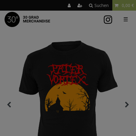
Suchen
0,00 €
☰