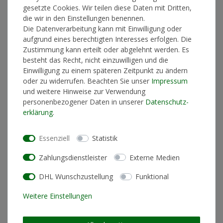
gesetzte Cookies. Wir teilen diese Daten mit Dritten,
Lieferzeit 1-3 Werktage
die wir in den Einstellungen benennen.
Die Datenverarbeitung kann mit Einwilligung oder
aufgrund eines berechtigten Interesses erfolgen. Die
Zustimmung kann erteilt oder abgelehnt werden. Es
In den Warenkorb
besteht das Recht, nicht einzuwilligen und die
Einwilligung zu einem späteren Zeitpunkt zu ändern
oder zu widerrufen. Beachten Sie unser
Impressum
und weitere Hinweise zur Verwendung
* inkl. ges. MwSt. zzgl.
Versandkosten
personenbezogener Daten in unserer
Daten­schutz­
erklärung
.
Essenziell
Statistik
Produktinformationen
Zahlungsdienstleister
Externe Medien
DHL Wunschzustellung
Funktional
Künstlerinformationen
Weitere Einstellungen
Materialzusammensetzung
100% Baumwolle