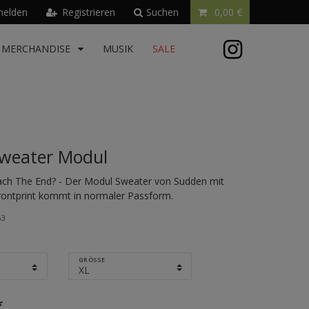
elden
Registrieren
Suchen
0,00 €
MERCHANDISE
MUSIK
SALE
weater Modul
each The End? - Der Modul Sweater von Sudden mit
ontprint kommt in normaler Passform.
63
GRÖSSE
*