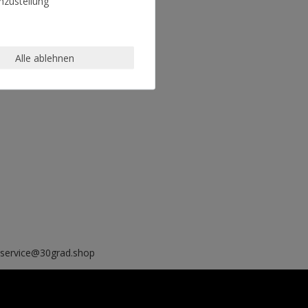
zustellung
Alle ablehnen
, service@30grad.shop