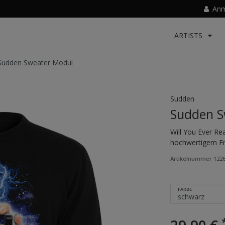
Anm
ARTISTS
Sudden Sweater Modul
Sudden
Sudden S
Will You Ever R
hochwertigem Fr
Artikelnummer
122
FARBE