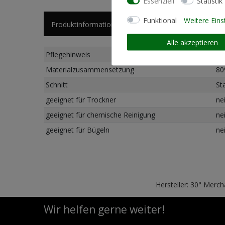
Essenziell
Statistik
Funktional
Weitere Eins
Produktinformationen
Alle akzeptieren
Pflegehinweis
Ma
Materialzusammensetzung
80
Schnitt
St
geeignet für Trockner
ne
geeignet für chemische Reinigung
ne
geeignet für Bügeln
ne
Hersteller: 30° Merc
Wir helfen gerne weiter!