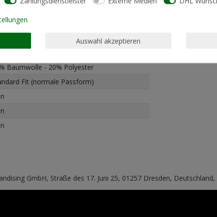
Zahlungsdienstleister
Externe Medien
DHL Wunsch
tellungen
Auswahl akzeptieren
schinenwäsche linksrum 30°
% Baumwolle - 20% Polyester
andard Fit (normale Passform)
in
in
in
handising GmbH, Straße des 17. Juni 25, 01257 Dresden, Deutschland