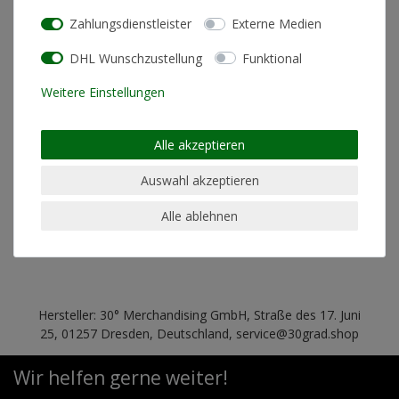
Zahlungsdienstleister
Externe Medien
Materialzusammensetzung
80% gekämmte, ringgesponnene
DHL Wunschzustellung
Funktional
Baumwolle; 20% Polyester
Weitere Einstellungen
Schnitt
Standard Fit (normale Passform)
Pflegehinweis
Maschinenwäsche linksrum 30°
Alle akzeptieren
geeignet für Trockner
nein
geeignet für chemische
nein
Auswahl akzeptieren
Reinigung
Alle ablehnen
geeignet für Bügeln
nein
Hersteller: 30° Merchandising GmbH, Straße des 17. Juni
25, 01257 Dresden, Deutschland, service@30grad.shop
Wir helfen gerne weiter!