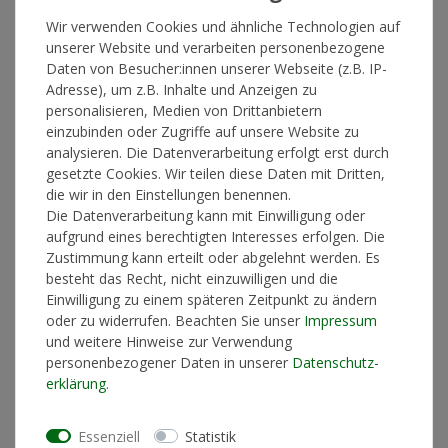
Wir verwenden Cookies und ähnliche Technologien auf
unserer Website und verarbeiten personenbezogene
*
34,90 €
Daten von Besucher:innen unserer Webseite (z.B. IP-
Adresse), um z.B. Inhalte und Anzeigen zu
Lieferzeit 1-3 Werktage
personalisieren, Medien von Drittanbietern
einzubinden oder Zugriffe auf unsere Website zu
analysieren. Die Datenverarbeitung erfolgt erst durch
gesetzte Cookies. Wir teilen diese Daten mit Dritten,
In den Warenkorb
die wir in den Einstellungen benennen.
Die Datenverarbeitung kann mit Einwilligung oder
aufgrund eines berechtigten Interesses erfolgen. Die
Zustimmung kann erteilt oder abgelehnt werden. Es
* inkl. ges. MwSt. zzgl.
Versandkosten
besteht das Recht, nicht einzuwilligen und die
Einwilligung zu einem späteren Zeitpunkt zu ändern
oder zu widerrufen. Beachten Sie unser
Impressum
und weitere Hinweise zur Verwendung
personenbezogener Daten in unserer
Daten­schutz­
Produktinformationen
erklärung
.
Künstlerinformationen
Essenziell
Statistik