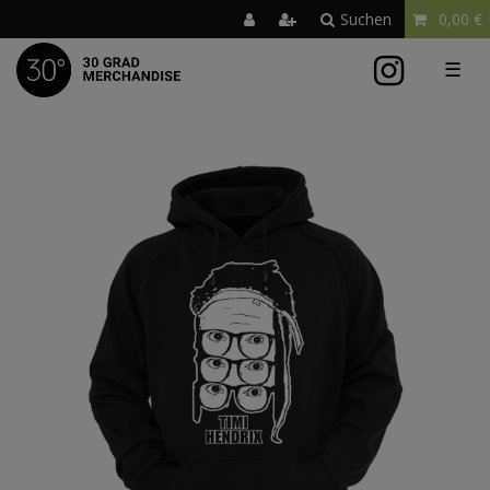
Suchen
0,00 €
☰