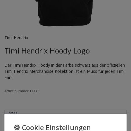
Timi Hendrix
Timi Hendrix Hoody Logo
Der Timi Hendrix Hoody in der Farbe schwarz aus der offiziellen
Timi Hendrix Merchandise Kollektion ist ein Muss für jeden Timi
Fan!
Artikelnummer
11333
FARBE
GRÖSSE