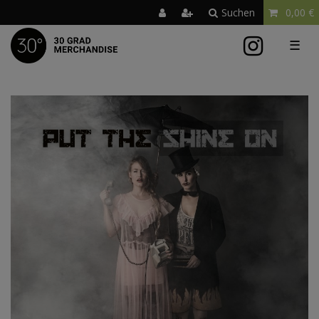
Suchen
0,00 €
☰