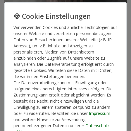
Wir verwenden Cookies und ähnliche Technologien auf
unserer Website und verarbeiten personenbezogene
Musik
Daten von Besucher:innen unserer Webseite (z.B. IP-
Adresse), um z.B. Inhalte und Anzeigen zu
CocoRosie - Put the Shine On
personalisieren, Medien von Drittanbietern
(Digipak)
einzubinden oder Zugriffe auf unsere Website zu
analysieren. Die Datenverarbeitung erfolgt erst durch
gesetzte Cookies. Wir teilen diese Daten mit Dritten,
VÖ-Datum: 13.03.2020
die wir in den Einstellungen benennen.
EAN / UPC: 5052442016755
Die Datenverarbeitung kann mit Einwilligung oder
Label: MARATHON ARTISTS
aufgrund eines berechtigten Interesses erfolgen. Die
Zustimmung kann erteilt oder abgelehnt werden. Es
Artikelnummer
12770
besteht das Recht, nicht einzuwilligen und die
Einwilligung zu einem späteren Zeitpunkt zu ändern
oder zu widerrufen. Beachten Sie unser
Impressum
*
12,90 €
und weitere Hinweise zur Verwendung
personenbezogener Daten in unserer
Daten­schutz­