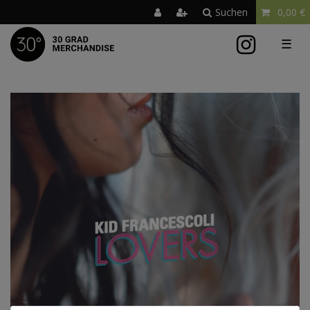
Suchen
0,00 €
☰