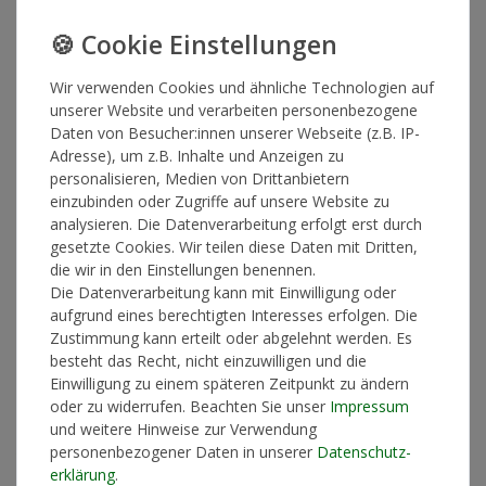
Wir verwenden Cookies und ähnliche Technologien auf
unserer Website und verarbeiten personenbezogene
Daten von Besucher:innen unserer Webseite (z.B. IP-
Musik
Adresse), um z.B. Inhalte und Anzeigen zu
personalisieren, Medien von Drittanbietern
Kid Francescoli - Lovers
einzubinden oder Zugriffe auf unsere Website zu
analysieren. Die Datenverarbeitung erfolgt erst durch
VÖ-Datum: 31.01.2020
gesetzte Cookies. Wir teilen diese Daten mit Dritten,
EAN / UPC: 5051083152242
die wir in den Einstellungen benennen.
Label: PIAS/YOTANKA RECORDS
Die Datenverarbeitung kann mit Einwilligung oder
aufgrund eines berechtigten Interesses erfolgen. Die
Zustimmung kann erteilt oder abgelehnt werden. Es
Artikelnummer
12728
besteht das Recht, nicht einzuwilligen und die
Einwilligung zu einem späteren Zeitpunkt zu ändern
oder zu widerrufen. Beachten Sie unser
Impressum
*
12,90 €
und weitere Hinweise zur Verwendung
personenbezogener Daten in unserer
Daten­schutz­
Lieferzeit 1-3 Werktage
erklärung
.