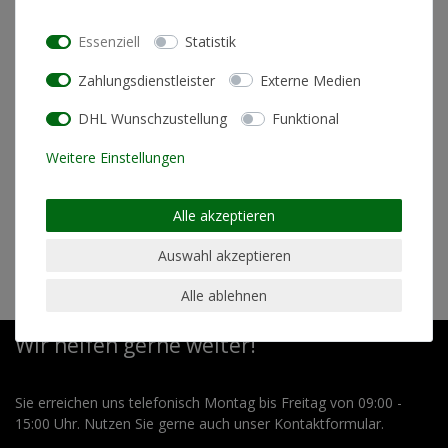
Essenziell
Statistik
In den Warenkorb
Zahlungsdienstleister
Externe Medien
DHL Wunschzustellung
Funktional
* inkl. ges. MwSt. zzgl.
Versandkosten
Weitere Einstellungen
Alle akzeptieren
Auswahl akzeptieren
Hersteller: 30° Merchandising GmbH, Straße des 17. Juni
25, 01257 Dresden, Deutschland, service@30grad.shop
Alle ablehnen
Wir helfen gerne weiter!
Sie erreichen uns telefonisch Montag bis Freitag von 09:00 -
15:00 Uhr. Nutzen Sie gerne auch unser Kontaktformular.