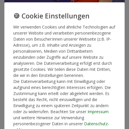
Wir verwenden Cookies und ähnliche Technologien auf
unserer Website und verarbeiten personenbezogene
Musik
Daten von Besucher:innen unserer Webseite (z.B. IP-
Adresse), um z.B. Inhalte und Anzeigen zu
Stefanie Hertel - Immer Wieder
personalisieren, Medien von Drittanbietern
Sehnsucht
einzubinden oder Zugriffe auf unsere Website zu
analysieren. Die Datenverarbeitung erfolgt erst durch
gesetzte Cookies. Wir teilen diese Daten mit Dritten,
VÖ-Datum: 22.06.2018
die wir in den Einstellungen benennen.
EAN / UPC: 4049774164224
Die Datenverarbeitung kann mit Einwilligung oder
Label: LASERLIGHT DIGITAL
aufgrund eines berechtigten Interesses erfolgen. Die
Zustimmung kann erteilt oder abgelehnt werden. Es
Artikelnummer
12762
besteht das Recht, nicht einzuwilligen und die
Einwilligung zu einem späteren Zeitpunkt zu ändern
oder zu widerrufen. Beachten Sie unser
Impressum
*
5,90 €
und weitere Hinweise zur Verwendung
personenbezogener Daten in unserer
Daten­schutz­