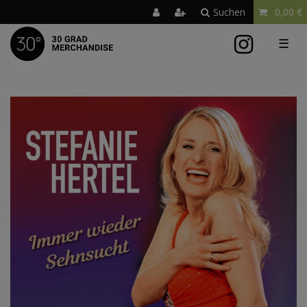
Suchen
0,00 €
☰