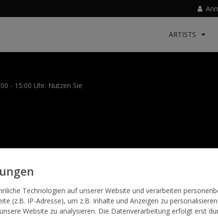
Anm
ARTISTS
:00 - 15:00 Uhr. Nutzen Sie
AGB
Widerrufsrecht
Datenschutzerklärung
Impressum
Zahlung u
hnliche Technologien auf unserer Website und verarbeiten persone
te (z.B. IP-Adresse), um z.B. Inhalte und Anzeigen zu personalisieren
Kontakt
Vertrag widerrufen
 unsere Website zu analysieren. Die Datenverarbeitung erfolgt erst du