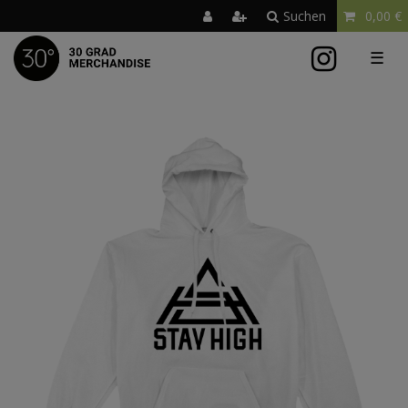
Suchen
0,00 €
☰