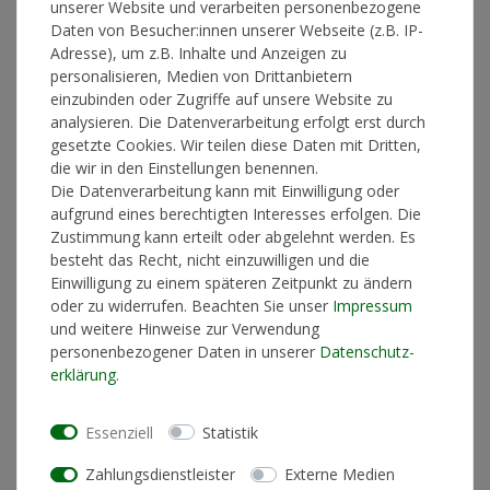
unserer Website und verarbeiten personenbezogene
Daten von Besucher:innen unserer Webseite (z.B. IP-
Adresse), um z.B. Inhalte und Anzeigen zu
In den Warenkorb
personalisieren, Medien von Drittanbietern
einzubinden oder Zugriffe auf unsere Website zu
analysieren. Die Datenverarbeitung erfolgt erst durch
gesetzte Cookies. Wir teilen diese Daten mit Dritten,
* inkl. ges. MwSt. zzgl.
Versandkosten
die wir in den Einstellungen benennen.
Die Datenverarbeitung kann mit Einwilligung oder
aufgrund eines berechtigten Interesses erfolgen. Die
Zustimmung kann erteilt oder abgelehnt werden. Es
besteht das Recht, nicht einzuwilligen und die
Produktinformationen
Einwilligung zu einem späteren Zeitpunkt zu ändern
oder zu widerrufen. Beachten Sie unser
Impressum
und weitere Hinweise zur Verwendung
Künstlerinformationen
personenbezogener Daten in unserer
Daten­schutz­
erklärung
.
Materialzusammensetzung
70% Baumwolle, 30%
Essenziell
Statistik
Polyester
Schnitt
Standard Fit (normale
Zahlungsdienstleister
Externe Medien
Passform)