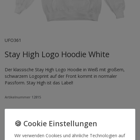
UFO361
Stay High Logo Hoodie White
Der klassische Stay High Logo Hoodie in Weiß mit großem,
schwarzem Logoprint auf der Front kommt in normaler
Passform. Stay High ist das Label!
Artikelnummer
12815
*
35,00 €
Lieferzeit 1-3 Werktage
Wir verwenden Cookies und ähnliche Technologien auf