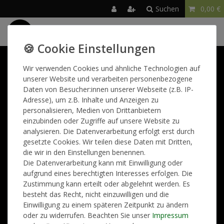
Suchen
0,00 €
☰
Wir helfen gerne weiter!
Wir verwenden Cookies und ähnliche Technologien auf
unserer Website und verarbeiten personenbezogene
Sie erreichen uns telefonisch Montag bis Freitag von 09:00 -
Daten von Besucher:innen unserer Webseite (z.B. IP-
15:00 Uhr. Nutzen Sie gerne auch unser Kontaktformular.
Adresse), um z.B. Inhalte und Anzeigen zu
personalisieren, Medien von Drittanbietern
einzubinden oder Zugriffe auf unsere Website zu
FAQs und Kontaktformular
analysieren. Die Datenverarbeitung erfolgt erst durch
gesetzte Cookies. Wir teilen diese Daten mit Dritten,
die wir in den Einstellungen benennen.
Die Datenverarbeitung kann mit Einwilligung oder
Hilfe & Kontakt
AGB
Widerrufsrecht
Datenschutzerklärung
aufgrund eines berechtigten Interesses erfolgen. Die
Zustimmung kann erteilt oder abgelehnt werden. Es
besteht das Recht, nicht einzuwilligen und die
Impressum
Zahlung und Versand
Jobs
Einwilligung zu einem späteren Zeitpunkt zu ändern
oder zu widerrufen. Beachten Sie unser
Impressum