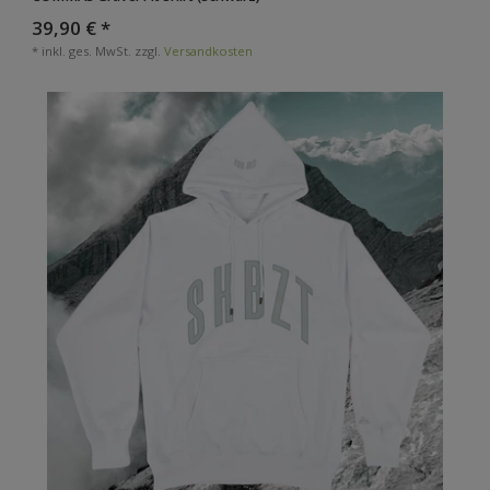
39,90 € *
*
inkl. ges. MwSt.
zzgl.
Versandkosten