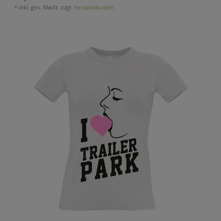
*
inkl. ges. MwSt.
zzgl.
Versandkosten