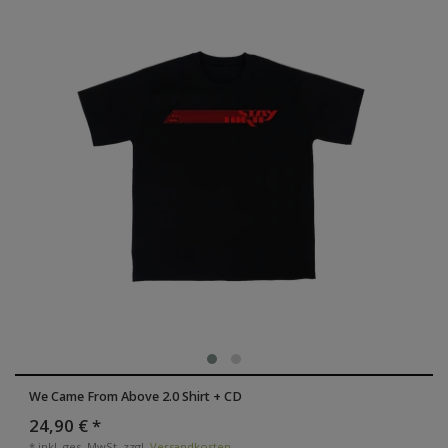
We Came From Above 2.0 Shirt + CD
24,90 € *
*
inkl. ges. MwSt.
zzgl.
Versandkosten