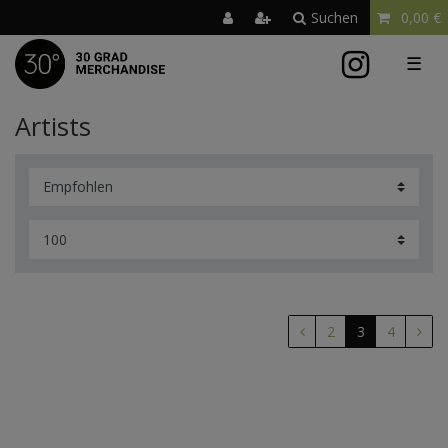
Suchen
0,00 €
☰
Artists
2
3
4